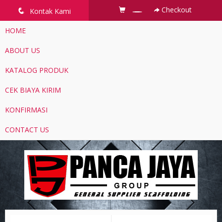
Checkout
q
Kontak Kami
HOME
ABOUT US
KATALOG PRODUK
CEK BIAYA KIRIM
KONFIRMASI
CONTACT US