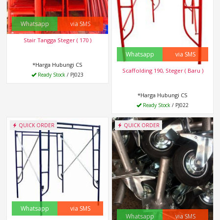
Whatsapp
via SMS
Stair Tangga Steger ( 170 )
Whatsapp
via SMS
*Harga Hubungi CS
Scaffolding 190, Steger ( Baru )
Ready Stock
/ PJ023
*Harga Hubungi CS
Ready Stock
/ PJ022
QUICK ORDER
QUICK ORDER
Whatsapp
via SMS
Whatsapp
via SMS