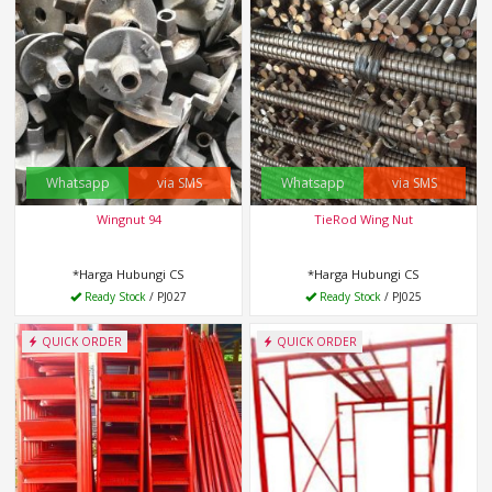
Whatsapp
via SMS
Whatsapp
via SMS
Wingnut 94
TieRod Wing Nut
*Harga Hubungi CS
*Harga Hubungi CS
Ready Stock
/ PJ027
Ready Stock
/ PJ025
QUICK ORDER
QUICK ORDER