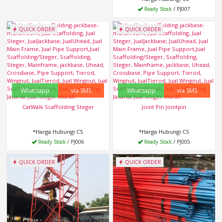
Ready Stock
/ PJ007
QUICK ORDER
QUICK ORDER
Whatsapp
via SMS
Whatsapp
via SMS
CatWalk Scaffolding Steger
Joint Pin Jointpin
*Harga Hubungi CS
*Harga Hubungi CS
Ready Stock
/ PJ006
Ready Stock
/ PJ005
QUICK ORDER
QUICK ORDER