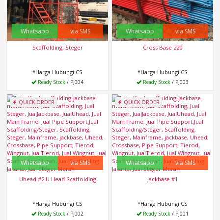
Whatsapp
via SMS
Whatsapp
via SMS
Scaffolding, Steger
Cross Base 220
*Harga Hubungi CS
*Harga Hubungi CS
Ready Stock
/ PJ004
Ready Stock
/ PJ003
QUICK ORDER
QUICK ORDER
Whatsapp
via SMS
Whatsapp
via SMS
Uhead #2 U Head Scaffolding
Jackbase #1
*Harga Hubungi CS
*Harga Hubungi CS
Ready Stock
/ PJ002
Ready Stock
/ PJ001