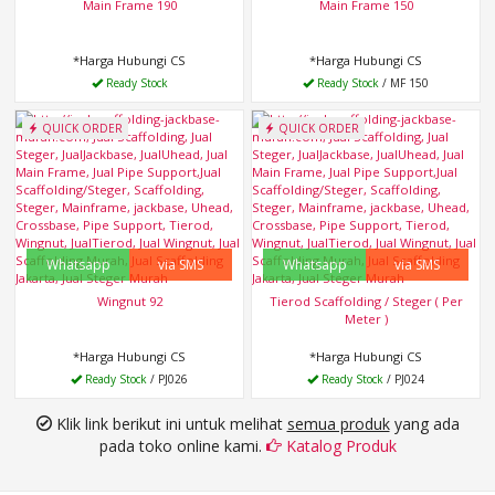
Main Frame 190
Main Frame 150
*Harga Hubungi CS
*Harga Hubungi CS
Ready Stock
Ready Stock
/ MF 150
QUICK ORDER
QUICK ORDER
Whatsapp
via SMS
Whatsapp
via SMS
Wingnut 92
Tierod Scaffolding / Steger ( Per
Meter )
*Harga Hubungi CS
*Harga Hubungi CS
Ready Stock
/ PJ026
Ready Stock
/ PJ024
Klik link berikut ini untuk melihat
semua produk
yang ada
pada toko online kami.
Katalog Produk