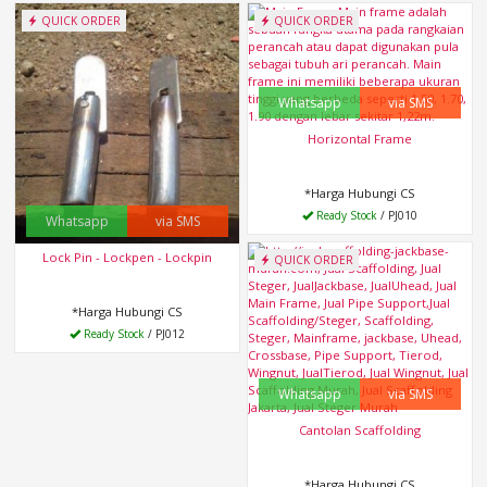
QUICK ORDER
QUICK ORDER
Whatsapp
via SMS
Horizontal Frame
*Harga Hubungi CS
Ready Stock
/ PJ010
Whatsapp
via SMS
Lock Pin - Lockpen - Lockpin
QUICK ORDER
*Harga Hubungi CS
Ready Stock
/ PJ012
Whatsapp
via SMS
Cantolan Scaffolding
*Harga Hubungi CS