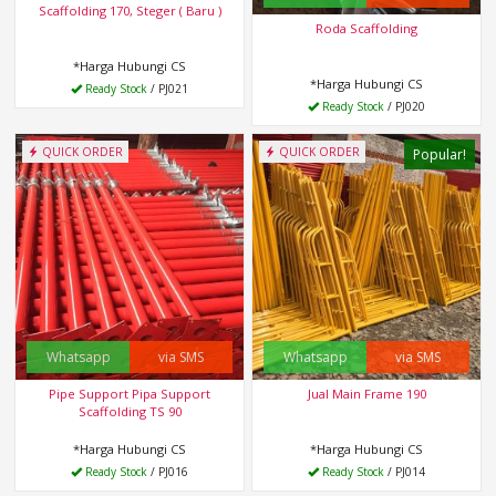
Scaffolding 170, Steger ( Baru )
Roda Scaffolding
*Harga Hubungi CS
*Harga Hubungi CS
Ready Stock
/ PJ021
Ready Stock
/ PJ020
QUICK ORDER
QUICK ORDER
Popular!
Whatsapp
via SMS
Whatsapp
via SMS
Pipe Support Pipa Support
Jual Main Frame 190
Scaffolding TS 90
*Harga Hubungi CS
*Harga Hubungi CS
Ready Stock
/ PJ016
Ready Stock
/ PJ014