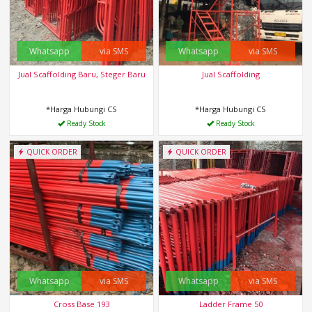
Whatsapp
via SMS
Whatsapp
via SMS
Jual Scaffolding Baru, Steger Baru
Jual Scaffolding
*Harga Hubungi CS
*Harga Hubungi CS
Ready Stock
Ready Stock
QUICK ORDER
QUICK ORDER
Whatsapp
via SMS
Whatsapp
via SMS
Cross Base 193
Ladder Frame 50