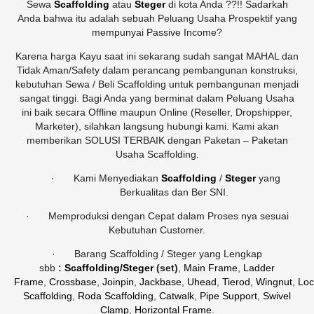
Sewa
Scaffolding
atau
Steger
di kota Anda ??!! Sadarkah
Anda bahwa itu adalah sebuah Peluang Usaha Prospektif yang
mempunyai Passive Income?
Karena harga Kayu saat ini sekarang sudah sangat MAHAL dan
Tidak Aman/Safety dalam perancang pembangunan konstruksi,
kebutuhan Sewa / Beli Scaffolding untuk pembangunan menjadi
sangat tinggi. Bagi Anda yang berminat dalam Peluang Usaha
ini baik secara Offline maupun Online (Reseller, Dropshipper,
Marketer), silahkan langsung hubungi kami. Kami akan
memberikan SOLUSI TERBAIK dengan Paketan – Paketan
Usaha Scaffolding.
·
Kami Menyediakan
Scaffolding
/
Steger
yang
Berkualitas dan Ber SNI.
·
Memproduksi dengan Cepat dalam Proses nya sesuai
Kebutuhan Customer.
·
Barang Scaffolding / Steger yang Lengkap
sbb
:
Scaffolding/Steger
(set)
,
Main Frame
,
Ladder
Frame
,
Crossbase
,
Joinpin
,
Jackbase
,
Uhead
,
Tierod
,
Wingnut
,
Loc
Scaffolding
,
Roda Scaffolding
,
Catwalk
,
Pipe Support
,
Swivel
Clamp
,
Horizontal Frame
.