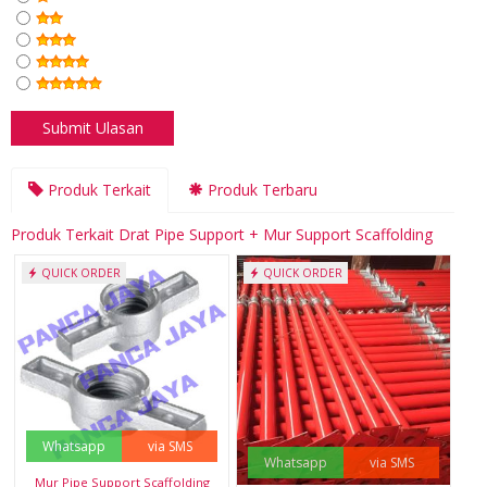
Produk Terkait
Produk Terbaru
Produk Terkait Drat Pipe Support + Mur Support Scaffolding
QUICK ORDER
QUICK ORDER
Whatsapp
via SMS
Whatsapp
via SMS
Mur Pipe Support Scaffolding