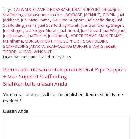
Tags:
CATWALK
,
CLAMP
,
CROSSBASE
,
DRAT SUPPORT
,
http://jual-
scaffolding-jackbase-murah.com
,
JACKBASE
,
JACKNUT
,
JOINPIN
,
Jual
Jackbase
,
Jual Main Frame
,
Jual Pipe Support
,
Jual Scaffolding
,
Jual
Scaffolding Jakarta
,
Jual Scaffolding Murah
,
Jual Scaffolding/Steger
,
Jual Steger
,
Jual Steger Murah
,
Jual Tierod
,
Jual Uhead
,
Jual Wingnut
,
JualJackbase
,
JualTierod
,
JualUhead
,
LADDER FRAME
,
MAIN FRAME
,
Mainframe
,
MUR SUPPORT
,
PIPE SUPPORT
,
SCAFFOLDING
,
SCAFFOLDING JAKARTA
,
SCAFFOLDING MURAH
,
STAIR
,
STEGER
,
TIEROD
,
UHEAD
,
WINGNUT
Ditambahkan pada: 12 February 2016
Belum ada ulasan untuk produk Drat Pipe Support
+ Mur Support Scaffolding
Silahkan tulis ulasan Anda
Your email address will not be published.
Required fields are
marked
*
Ulasan Anda