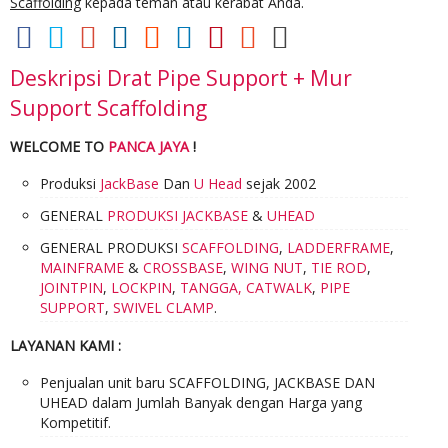
Scaffolding
kepada teman atau kerabat Anda.
Deskripsi
Drat Pipe Support + Mur
Support Scaffolding
WELCOME TO
PANCA JAYA
!
Produksi
JackBase
Dan
U Head
sejak 2002
GENERAL
PRODUKSI JACKBASE
&
UHEAD
GENERAL PRODUKSI
SCAFFOLDING
,
LADDERFRAME
,
MAINFRAME
&
CROSSBASE
,
WING NUT
,
TIE ROD
,
JOINTPIN
,
LOCKPIN
,
TANGGA,
CATWALK
,
PIPE
SUPPORT
,
SWIVEL CLAMP
.
LAYANAN KAMI :
Penjualan unit baru SCAFFOLDING, JACKBASE DAN
UHEAD dalam Jumlah Banyak dengan Harga yang
Kompetitif.