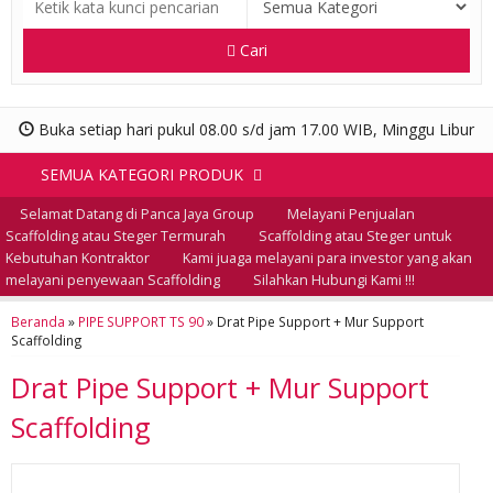
Cari
Buka setiap hari pukul 08.00 s/d jam 17.00 WIB, Minggu Libur
SEMUA KATEGORI PRODUK
Selamat Datang di Panca Jaya Group
Melayani Penjualan
Scaffolding atau Steger Termurah
Scaffolding atau Steger untuk
Kebutuhan Kontraktor
Kami juaga melayani para investor yang akan
melayani penyewaan Scaffolding
Silahkan Hubungi Kami !!!
Beranda
»
PIPE SUPPORT TS 90
»
Drat Pipe Support + Mur Support
Scaffolding
Drat Pipe Support + Mur Support
Scaffolding