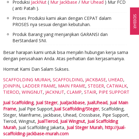
Produksi
JackNut
(
Mur Jackbase
/
Mur Uhead
) Mur FCD
( anti Patah ).
SIDEBAR
Proses Produksi kami akan dengan CEPAT dalam
PROSES nya sesuai dengan kebutuhan.
Produk Barang yang menjanjikan GARANSI dan
BerStandard SNI.
Besar harapan kami untuk bisa menjalin hubungan kerja sama
dengan perusahaan Anda. Atas perhatian dan kerjasamanya.
Hormat Kami Dan Salam Sukses.
SCAFFOLDING MURAH
,
SCAFFOLDING
,
JACKBASE
,
UHEAD
,
JOINPIN
,
LADDER FRAME
,
MAIN FRAME
,
STEGER
,
CATWALK
,
TIEROD
,
WINGNUT
,
JACKNUT
,
CLAMP
,
STAIR
,
PIPE SUPPORT
Jual Scaffolding
,
Jual Steger
,
JualJackbase
,
JualUhead
,
Jual Main
Frame
, Jual Pipe Support,
Jual Scaffolding/Steger
, Scaffolding,
Steger, Mainframe, jackbase, Uhead, Crossbase, Pipe Support,
Tierod, Wingnut,
JualTierod
,
Jual Wingnut
,
Jual Scaffolding
Murah
, Jual Scaffolding Jakarta,
Jual Steger Murah
,
http://jual-
scaffolding-jackbase-murah.com