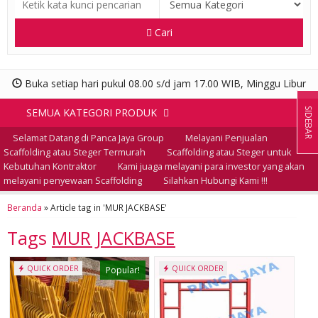
Cari
Buka setiap hari pukul 08.00 s/d jam 17.00 WIB, Minggu Libur
SIDEBAR
SEMUA KATEGORI PRODUK
Selamat Datang di Panca Jaya Group
Melayani Penjualan
Scaffolding atau Steger Termurah
Scaffolding atau Steger untuk
Kebutuhan Kontraktor
Kami juaga melayani para investor yang akan
melayani penyewaan Scaffolding
Silahkan Hubungi Kami !!!
Beranda
»
Article tag in 'MUR JACKBASE'
Tags
MUR JACKBASE
QUICK ORDER
QUICK ORDER
Popular!