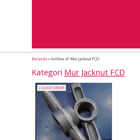
Beranda
»
Archive of 'Mur Jacknut FCD'
Kategori
Mur Jacknut FCD
QUICK ORDER