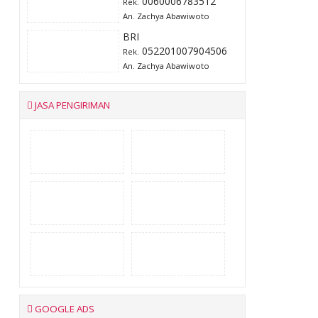
0060006783512
Rek.
An. Zachya Abawiwoto
BRI
052201007904506
Rek.
An. Zachya Abawiwoto
JASA PENGIRIMAN
GOOGLE ADS