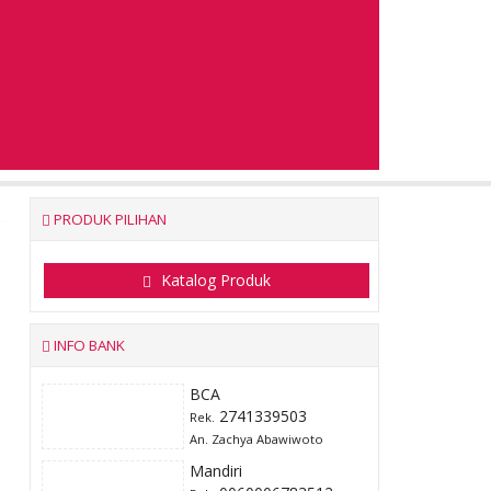
PRODUK PILIHAN
Katalog Produk
INFO BANK
BCA
2741339503
Rek.
An. Zachya Abawiwoto
Mandiri