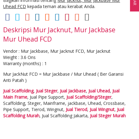
Bagikan informasi tentang
Mur Jacknut, Mur Jackbase Mur
Uhead FCD
kepada teman atau kerabat Anda.
Deskripsi
Mur Jacknut, Mur Jackbase
Mur Uhead FCD
Vendor : Mur Jackbase, Mur Jacknut FCD, Mur Jacknut
Weight : 3.6 Ons
Warranty (months) : 1
Mur JackNut FCD = Mur Jackbase / Mur Uhead ( Ber Garansi
Anti Patah )
Jual Scaffolding
,
Jual Steger
,
Jual Jackbase
,
Jual Uhead
,
Jual
Main Frame
, Jual Pipe Support,
Jual Scaffolding/Steger
,
Scaffolding, Steger, Mainframe, jackbase, Uhead, Crossbase,
Pipe Support, Tierod, Wingnut,
Jual Tierod
,
Jual Wingnut
,
Jual
Scaffolding Murah
, Jual Scaffolding Jakarta,
Jual Steger Murah