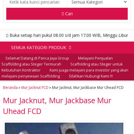
Cari
Buka setiap hari pukul 08.00 s/d jam 17.00 WIB, Minggu Libur
SEMUA KATEGORI PRODUK
Selamat Datang di Panca Jaya Group
Melayani Penjualan
Scaffolding atau Steger Termurah
Scaffolding atau Steger untuk
Kebutuhan Kontraktor
Kami juaga melayani para investor yang akan
melayani penyewaan Scaffolding
Silahkan Hubungi Kami !!!
Beranda
»
Mur Jacknut FCD
»
Mur Jacknut, Mur Jackbase Mur Uhead FCD
Mur Jacknut, Mur Jackbase Mur
Uhead FCD