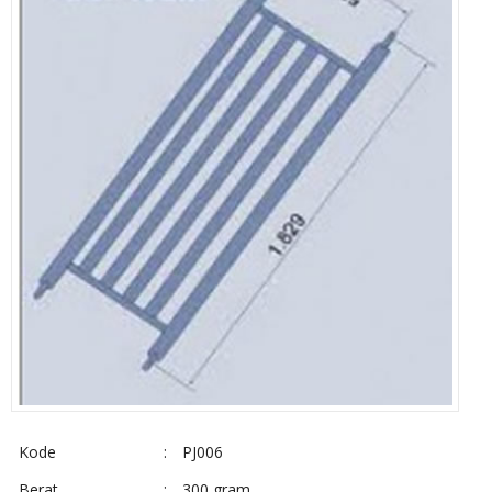
Kode
:
PJ006
Berat
:
300 gram