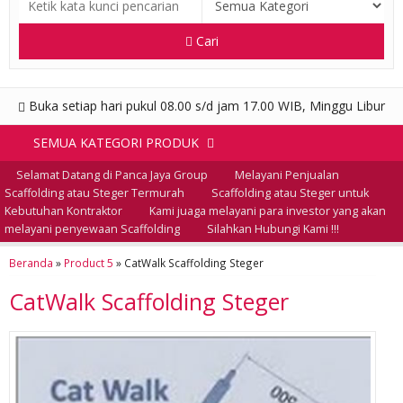
Cari
Buka setiap hari pukul 08.00 s/d jam 17.00 WIB, Minggu Libur
SEMUA KATEGORI PRODUK
Selamat Datang di Panca Jaya Group
Melayani Penjualan
Scaffolding atau Steger Termurah
Scaffolding atau Steger untuk
Kebutuhan Kontraktor
Kami juaga melayani para investor yang akan
melayani penyewaan Scaffolding
Silahkan Hubungi Kami !!!
Beranda
»
Product 5
»
CatWalk Scaffolding Steger
CatWalk Scaffolding Steger