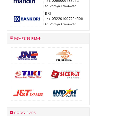
0060006783512
Rek.
An. Zachya Abawiwoto
BRI
052201007904506
Rek.
An. Zachya Abawiwoto
JASA PENGIRIMAN
GOOGLE ADS