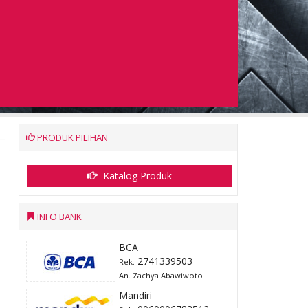
PRODUK PILIHAN
Katalog Produk
INFO BANK
BCA
2741339503
Rek.
An. Zachya Abawiwoto
Mandiri