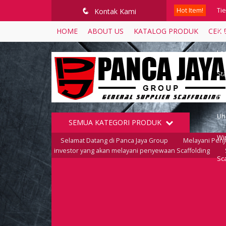
Hot Item!
Ti
q
Kontak Kami
HOME
ABOUT US
KATALOG PRODUK
CEK 
Swi
Loc
Sta
Jua
Uh
SEMUA KATEGORI PRODUK
Wi
Selamat Datang di Panca Jaya Group
Melayani Penj
investor yang akan melayani penyewaan Scaffolding
Sca