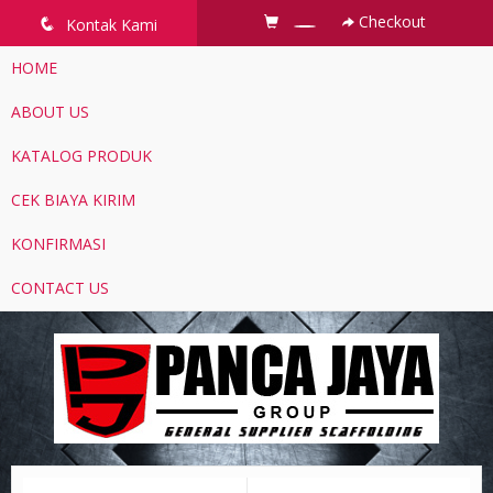
Checkout
q
Kontak Kami
HOME
ABOUT US
KATALOG PRODUK
CEK BIAYA KIRIM
KONFIRMASI
CONTACT US