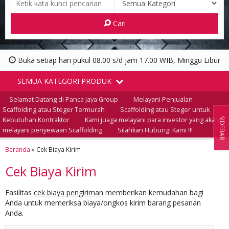
Cari
Buka setiap hari pukul 08.00 s/d jam 17.00 WIB, Minggu Libur
SEMUA KATEGORI PRODUK
Selamat Datang di Panca Jaya Group
Melayani Penjualan
Scaffolding atau Steger Termurah
Scaffolding atau Steger untuk
Kebutuhan Kontraktor
Kami juaga melayani para investor yang akan
SIDEBAR
melayani penyewaan Scaffolding
Silahkan Hubungi Kami !!!
Beranda
»
Cek Biaya Kirim
Cek Biaya Kirim
Fasilitas
cek biaya pengiriman
memberikan kemudahan bagi
Anda untuk memeriksa biaya/ongkos kirim barang pesanan
Anda.