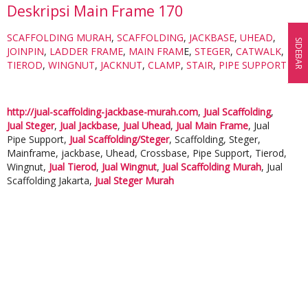
Deskripsi
Main Frame 170
SCAFFOLDING MURAH
,
SCAFFOLDING
,
JACKBASE
,
UHEAD
,
SIDEBAR
JOINPIN
,
LADDER FRAME
,
MAIN FRAM
E,
STEGER
,
CATWALK
,
TIEROD
,
WINGNUT
,
JACKNUT
,
CLAMP
,
STAIR
,
PIPE SUPPORT
http://jual-scaffolding-jackbase-murah.com
,
Jual Scaffolding
,
Jual Steger
,
Jual Jackbase
,
Jual Uhead
,
Jual Main Frame
, Jual
Pipe Support,
Jual Scaffolding/Steger
, Scaffolding, Steger,
Mainframe, jackbase, Uhead, Crossbase, Pipe Support, Tierod,
Wingnut,
Jual Tierod
,
Jual Wingnut
,
Jual Scaffolding Murah
, Jual
Scaffolding Jakarta,
Jual Steger Murah