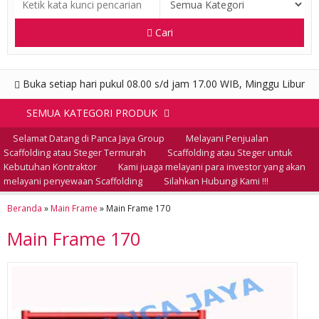
Cari
Buka setiap hari pukul 08.00 s/d jam 17.00 WIB, Minggu Libur
SEMUA KATEGORI PRODUK
Selamat Datang di Panca Jaya Group
Melayani Penjualan
Scaffolding atau Steger Termurah
Scaffolding atau Steger untuk
Kebutuhan Kontraktor
Kami juaga melayani para investor yang akan
melayani penyewaan Scaffolding
Silahkan Hubungi Kami !!!
Beranda
»
Main Frame
»
Main Frame 170
Main Frame 170