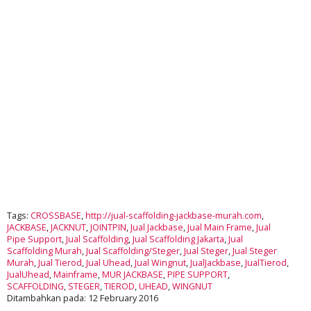
Tags:
CROSSBASE
,
http://jual-scaffolding-jackbase-murah.com
,
JACKBASE
,
JACKNUT
,
JOINTPIN
,
Jual Jackbase
,
Jual Main Frame
,
Jual
Pipe Support
,
Jual Scaffolding
,
Jual Scaffolding Jakarta
,
Jual
Scaffolding Murah
,
Jual Scaffolding/Steger
,
Jual Steger
,
Jual Steger
Murah
,
Jual Tierod
,
Jual Uhead
,
Jual Wingnut
,
JualJackbase
,
JualTierod
,
JualUhead
,
Mainframe
,
MUR JACKBASE
,
PIPE SUPPORT
,
SCAFFOLDING
,
STEGER
,
TIEROD
,
UHEAD
,
WINGNUT
Ditambahkan pada: 12 February 2016