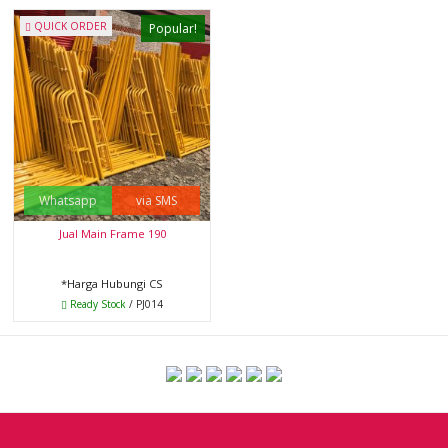
QUICK ORDER
Popular!
Whatsapp
via SMS
Jual Main Frame 190
*Harga Hubungi CS
Ready Stock
/ PJ014